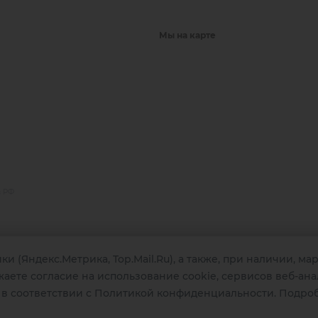
Мы на карте
в РФ
и (Яндекс.Метрика, Top.Mail.Ru), а также, при наличии, м
ете согласие на использование cookie, сервисов веб-ана
крафтовой пивной
ен России и мира! И
в соответствии с Политикой конфиденциальности. Подро