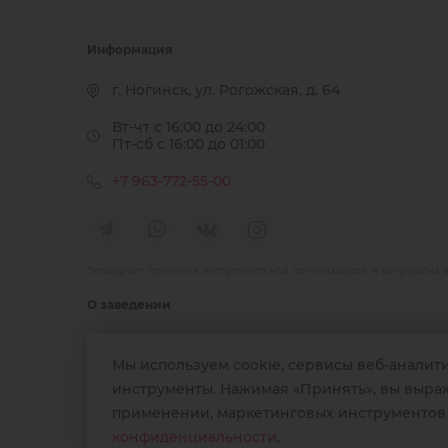
Информация
г. Ногинск, ул. Рогожская, д. 64
Вт-чт с 16:00 до 24:00
Пт-сб с 16:00 до 01:00
+7 963-772-55-00
*Instagram признана экстремистской организацией и запрещена 
О заведении
Фирменный бар частной пивоварни BEER HEAD.
Мы используем cookie, сервисы веб-аналитик
инструменты. Нажимая «Принять», вы выража
Предлагаем познакомиться с неисчерпаемой богатой 
культурой – 28 кранов различного пива лучших пивовар
применении, маркетинговых инструментов 
попробовать наши блюда европейской кухни!
конфиденциальности
.