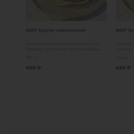
BEEF Бургер класический
BEEF Бу
Котлета из мраморной говядины, сыр,
Айсберг,
помидор, лист салата, булочка бриошь
майонез,
говядина
300 гр
300 гр
650
₽
650
₽
В заказ