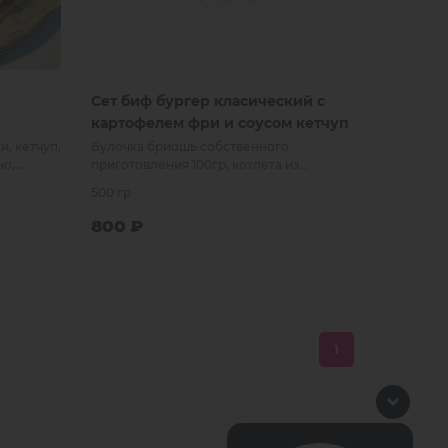
Сет биф бургер класический с
картофелем фри и соусом кетчуп
, кетчуп,
Булочка бриошь собственного
но,
приготовления 100гр, котлета из
риошь.
мраморной говядины Прайм Биф 130гр.,
500 гр
соусы и специи, фри 150гр
800
₽
 заказ
В заказ
1