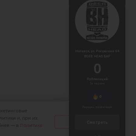
Ногинск, ул. Рогожская 64
BEER HEAD БАР
0
Публикаций
За неделю
0
Реакции посетителей
аркетинговые
литики и, при их
Принять
Смотреть
бнее — в
Политике