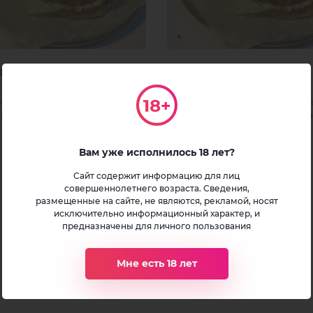
ргер Чикаго
BEEF Бургер Санторини
 маринованные огурчики, кетчуп,
Айсберг, маринованные огурчики
 горчица, сыр, мраморная
бекон, помидор, лук, сыр, орега
, булочка бриошь.
мраморная говядина, булочка б
300 гр
Вам уже исполнилось 18 лет?
650
₽
В заказ
В
Сайт содержит информацию для лиц
совершеннолетнего возраста. Сведения,
размещенные на сайте, не являются, рекламой, носят
исключительно информационный характер, и
предназначены для личного пользования
Мне есть 18 лет